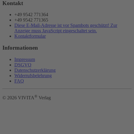
Kontakt
+49 9542 771364
+49 9542 771365
Diese E-Mail-Adresse ist vor Spambots geschützt! Zur
Anzeige muss JavaScript eingeschaltet sein.
Kontaktformular
Informationen
Impressum
DSGVO
Datenschutzerklärung
Widerrufsbelehrung
FAQ
®
©
2026
VIVITA
Verlag