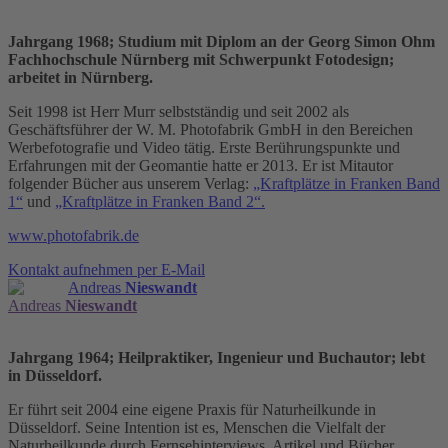
Jahrgang 1968; Studium mit Diplom an der Georg Simon Ohm
Fachhochschule Nürnberg mit Schwerpunkt Fotodesign;
arbeitet in Nürnberg.
Seit 1998 ist Herr Murr selbstständig und seit 2002 als
Geschäftsführer der W. M. Photofabrik GmbH in den Bereichen
Werbefotografie und Video tätig. Erste Berührungspunkte und
Erfahrungen mit der Geomantie hatte er 2013. Er ist Mitautor
folgender Bücher aus unserem Verlag:
„Kraftplätze in Franken Band
1“
und
„Kraftplätze in Franken Band 2“.
www.photofabrik.de
Kontakt aufnehmen per E-Mail
Andreas
Nieswandt
Andreas
Nieswandt
Jahrgang 1964; Heilpraktiker, Ingenieur und Buchautor; lebt
in Düsseldorf.
Er führt seit 2004 eine eigene Praxis für Naturheilkunde in
Düsseldorf. Seine Intention ist es, Menschen die Vielfalt der
Naturheilkunde durch Fernsehinterviews, Artikel und Bücher