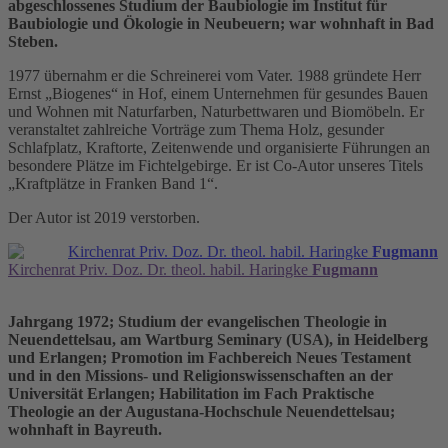
abgeschlossenes Studium der Baubiologie im Institut für
Baubiologie und Ökologie in Neubeuern; war wohnhaft in Bad
Steben.
1977 übernahm er die Schreinerei vom Vater. 1988 gründete Herr
Ernst „Biogenes“ in Hof, einem Unternehmen für gesundes Bauen
und Wohnen mit Naturfarben, Naturbettwaren und Biomöbeln. Er
veranstaltet zahlreiche Vorträge zum Thema Holz, gesunder
Schlafplatz, Kraftorte, Zeitenwende und organisierte Führungen an
besondere Plätze im Fichtelgebirge. Er ist Co-Autor unseres Titels
„Kraftplätze in Franken Band 1“.
Der Autor ist 2019 verstorben.
Kirchenrat Priv. Doz. Dr. theol. habil. Haringke
Fugmann
Kirchenrat Priv. Doz. Dr. theol. habil. Haringke
Fugmann
Jahrgang 1972; Studium der evangelischen Theologie in
Neuendettelsau, am Wartburg Seminary (USA), in Heidelberg
und Erlangen; Promotion im Fachbereich Neues Testament
und in den Missions- und Religionswissenschaften an der
Universität Erlangen; Habilitation im Fach Praktische
Theologie an der Augustana-Hochschule Neuendettelsau;
wohnhaft in Bayreuth.