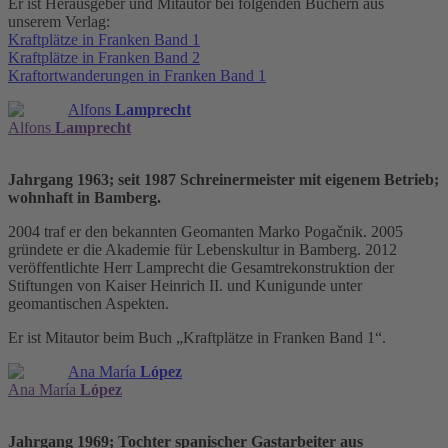
Er ist Herausgeber und Mitautor bei folgenden Büchern aus
unserem Verlag:
Kraftplätze in Franken Band 1
Kraftplätze in Franken Band 2
Kraftortwanderungen in Franken Band 1
Alfons
Lamprecht
Alfons
Lamprecht
Jahrgang 1963; seit 1987 Schreinermeister mit eigenem Betrieb;
wohnhaft in Bamberg.
2004 traf er den bekannten Geomanten Marko Pogačnik. 2005
gründete er die Akademie für Lebenskultur in Bamberg. 2012
veröffentlichte Herr Lamprecht die Gesamtrekonstruktion der
Stiftungen von Kaiser Heinrich II. und Kunigunde unter
geomantischen Aspekten.
Er ist Mitautor beim Buch „Kraftplätze in Franken Band 1“.
Ana María
López
Ana María
López
Jahrgang 1969; Tochter spanischer Gastarbeiter aus