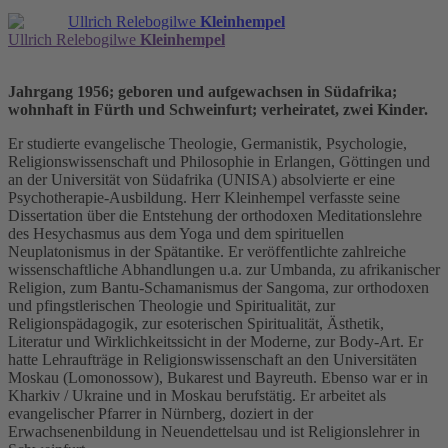
Ullrich Relebogilwe
Kleinhempel
Ullrich Relebogilwe
Kleinhempel
Jahrgang 1956; geboren und aufgewachsen in Südafrika;
wohnhaft in Fürth und Schweinfurt; verheiratet, zwei Kinder.
Er studierte evangelische Theologie, Germanistik, Psychologie,
Religionswissenschaft und Philosophie in Erlangen, Göttingen und
an der Universität von Südafrika (UNISA) absolvierte er eine
Psychotherapie-Ausbildung. Herr Kleinhempel verfasste seine
Dissertation über die Entstehung der orthodoxen Meditationslehre
des Hesychasmus aus dem Yoga und dem spirituellen
Neuplatonismus in der Spätantike. Er veröffentlichte zahlreiche
wissenschaftliche Abhandlungen u.a. zur Umbanda, zu afrikanischer
Religion, zum Bantu-Schamanismus der Sangoma, zur orthodoxen
und pfingstlerischen Theologie und Spiritualität, zur
Religionspädagogik, zur esoterischen Spiritualität, Ästhetik,
Literatur und Wirklichkeitssicht in der Moderne, zur Body-Art. Er
hatte Lehraufträge in Religionswissenschaft an den Universitäten
Moskau (Lomonossow), Bukarest und Bayreuth. Ebenso war er in
Kharkiv / Ukraine und in Moskau berufstätig. Er arbeitet als
evangelischer Pfarrer in Nürnberg, doziert in der
Erwachsenenbildung in Neuendettelsau und ist Religionslehrer in