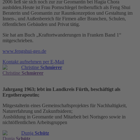
2006 ließ sie sich noch zur zur Geomantin bei Hagia Chora
ausbilden.Heute ist Frau Pornschlegel freiberuflich als Feng Shui
Beraterin und Geomantin zur Raumkonzeption und Gestaltung im
Innen-, und Außenbereich für Firmen aller Branchen, Schulen,
öffentlichen Gebäuden und Privat tätig.
Sie hat am Buch „Kraftortwanderungen in Franken Band 1“
mitgeschrieben.
www.fengshui-geo.de
Kontakt aufnehmen per E-Mail
Christine
Schmierer
Christine
Schmierer
Jahrgang 1963; lebt im Landkreis Fürth, beschäftigt als
Ergotherapeutin;
Mitgestalterin eines Gemeinschaftsprojektes für Nachhaltigkeit,
Naturerfahrung und Zukunftsideen;
Ausbildung in Geomantie und Mitarbeit bei Norisgeo sowie in
nichtöffentlichen Arbeitsgruppen
Dunja
Schütz
Dunja
Schütz