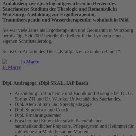
Andalusien; zweisprachig aufgewachsen im Herzen des
Sauerlandes; Studium der Theologie und Romanistik in
Würzburg; Ausbildung zur Ergotherapeutin,
Traumtherapeutin und Wassertherapeutin; wohnhaft in Pähl.
Sie war viele Jahre als Ergotherapeutin und Geomantin in Würzburg
berufstätig. Seit 2007 betreibt die freiberufliche Lyrikerin einen
eigenen Schriftstellerblog.
Sie ist Co-Autorin des Titels „Kraftplätze in Franken Band 1“.
Jo
Marty
Jo
Marty
Dipl. Andragoge, (Dipl SKAL, IAP Basel)
Ausbildung in Biochemie und Bionik und Biologie bei Dr. G.
Spring ZH und Dr. Warnke, Universität des Saarlandes.
Dipl. Atem-Stimm-und Sprechpädagoge
Dipl. Supervisor und Coach
Dipl. Ernährungsberater
Forscher und Entwickler sowie Patentinhaber
naturheilkundlicher Präparate, Pflegesystem und Heilmittel für
zahlreiche am Markt bekannte Marken