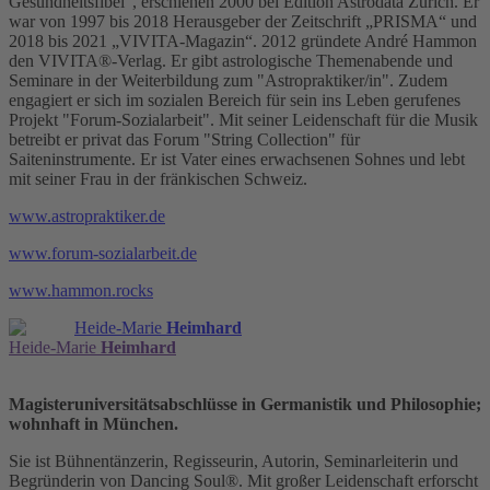
Gesundheitsfibel“, erschienen 2000 bei Edition Astrodata Zürich. Er
war von 1997 bis 2018 Herausgeber der Zeitschrift „PRISMA“ und
2018 bis 2021 „VIVITA-Magazin“. 2012 gründete André Hammon
den VIVITA®-Verlag. Er gibt astrologische Themenabende und
Seminare in der Weiterbildung zum "Astropraktiker/in". Zudem
engagiert er sich im sozialen Bereich für sein ins Leben gerufenes
Projekt "Forum-Sozialarbeit". Mit seiner Leidenschaft für die Musik
betreibt er privat das Forum "String Collection" für
Saiteninstrumente. Er ist Vater eines erwachsenen Sohnes und lebt
mit seiner Frau in der fränkischen Schweiz.
www.astropraktiker.de
www.forum-sozialarbeit.de
www.hammon.rocks
Heide-Marie
Heimhard
Heide-Marie
Heimhard
Magisteruniversitätsabschlüsse in Germanistik und Philosophie;
wohnhaft in München.
Sie ist Bühnentänzerin, Regisseurin, Autorin, Seminarleiterin und
Begründerin von Dancing Soul®. Mit großer Leidenschaft erforscht