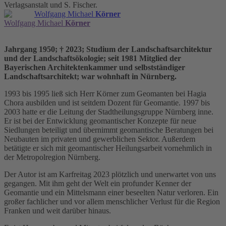
Verlagsanstalt und S. Fischer.
Wolfgang Michael
Körner
Wolfgang Michael
Körner
Jahrgang 1950; † 2023; Studium der Landschaftsarchitektur
und der Landschaftsökologie; seit 1981 Mitglied der
Bayerischen Architektenkammer und selbstständiger
Landschaftsarchitekt; war wohnhaft in Nürnberg.
1993 bis 1995 ließ sich Herr Körner zum Geomanten bei Hagia
Chora ausbilden und ist seitdem Dozent für Geomantie. 1997 bis
2003 hatte er die Leitung der Stadtheilungsgruppe Nürnberg inne.
Er ist bei der Entwicklung geomantischer Konzepte für neue
Siedlungen beteiligt und übernimmt geomantische Beratungen bei
Neubauten im privaten und gewerblichen Sektor. Außerdem
betätigte er sich mit geomantischer Heilungsarbeit vornehmlich in
der Metropolregion Nürnberg.
Der Autor ist am Karfreitag 2023 plötzlich und unerwartet von uns
gegangen. Mit ihm geht der Welt ein profunder Kenner der
Geomantie und ein Mittelsmann einer beseelten Natur verloren. Ein
großer fachlicher und vor allem menschlicher Verlust für die Region
Franken und weit darüber hinaus.