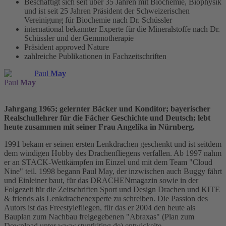
Beschäftigt sich seit über 35 Jahren mit Biochemie, Biophysik
und ist seit 25 Jahren Präsident der Schweizerischen
Vereinigung für Biochemie nach Dr. Schüssler
international bekannter Experte für die Mineralstoffe nach Dr.
Schüssler und der Gemmotherapie
Präsident approved Nature
zahlreiche Publikationen in Fachzeitschriften
Paul
May
Paul
May
Jahrgang 1965; gelernter Bäcker und Konditor; bayerischer
Realschullehrer für die Fächer Geschichte und Deutsch; lebt
heute zusammen mit seiner Frau Angelika in Nürnberg.
1991 bekam er seinen ersten Lenkdrachen geschenkt und ist seitdem
dem windigen Hobby des Drachenfliegens verfallen. Ab 1997 nahm
er an STACK-Wettkämpfen im Einzel und mit dem Team "Cloud
Nine" teil. 1998 begann Paul May, der inzwischen auch Buggy fährt
und Einleiner baut, für das DRACHENmagazin sowie in der
Folgezeit für die Zeitschriften Sport und Design Drachen und KITE
& friends als Lenkdrachenexperte zu schreiben. Die Passion des
Autors ist das Freestylefliegen, für das er 2004 den heute als
Bauplan zum Nachbau freigegebenen "Abraxas" (Plan zum
Download unter www.stuntkiting.de) entwickelte.