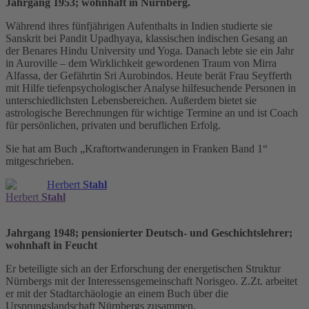
Jahrgang 1953; wohnhaft in Nürnberg.
Während ihres fünfjährigen Aufenthalts in Indien studierte sie
Sanskrit bei Pandit Upadhyaya, klassischen indischen Gesang an
der Benares Hindu University und Yoga. Danach lebte sie ein Jahr
in Auroville – dem Wirklichkeit gewordenen Traum von Mirra
Alfassa, der Gefährtin Sri Aurobindos. Heute berät Frau Seyfferth
mit Hilfe tiefenpsychologischer Analyse hilfesuchende Personen in
unterschiedlichsten Lebensbereichen. Außerdem bietet sie
astrologische Berechnungen für wichtige Termine an und ist Coach
für persönlichen, privaten und beruflichen Erfolg.
Sie hat am Buch „Kraftortwanderungen in Franken Band 1“
mitgeschrieben.
Herbert
Stahl
Herbert
Stahl
Jahrgang 1948; pensionierter Deutsch- und Geschichtslehrer;
wohnhaft in Feucht
Er beteiligte sich an der Erforschung der energetischen Struktur
Nürnbergs mit der Interessensgemeinschaft Norisgeo. Z.Zt. arbeitet
er mit der Stadtarchäologie an einem Buch über die
Ursprungslandschaft Nürnbergs zusammen.