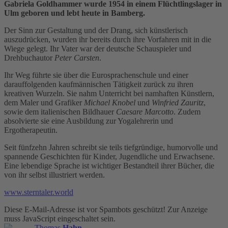
Gabriela Goldhammer wurde 1954 in einem Flüchtlingslager in
Ulm geboren und lebt heute in Bamberg.
Der Sinn zur Gestaltung und der Drang, sich künstlerisch
auszudrücken, wurden ihr bereits durch ihre Vorfahren mit in die
Wiege gelegt. Ihr Vater war der deutsche Schauspieler und
Drehbuchautor
Peter Carsten
.
Ihr Weg führte sie über die Eurosprachenschule und einer
darauffolgenden kaufmännischen Tätigkeit zurück zu ihren
kreativen Wurzeln. Sie nahm Unterricht bei namhaften Künstlern,
dem Maler und Grafiker
Michael Knobel
und
Winfried Zauritz
,
sowie dem italienischen Bildhauer
Caesare Marcotto
. Zudem
absolvierte sie eine Ausbildung zur Yogalehrerin und
Ergotherapeutin.
Seit fünfzehn Jahren schreibt sie teils tiefgründige, humorvolle und
spannende Geschichten für Kinder, Jugendliche und Erwachsene.
Eine lebendige Sprache ist wichtiger Bestandteil ihrer Bücher, die
von ihr selbst illustriert werden.
www.sterntaler.world
Diese E-Mail-Adresse ist vor Spambots geschützt! Zur Anzeige
muss JavaScript eingeschaltet sein.
Thomas
Hahn