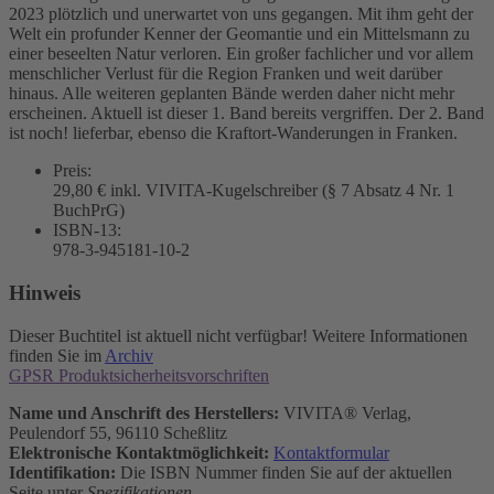
2023 plötzlich und unerwartet von uns gegangen. Mit ihm geht der
Welt ein profunder Kenner der Geomantie und ein Mittelsmann zu
einer beseelten Natur verloren. Ein großer fachlicher und vor allem
menschlicher Verlust für die Region Franken und weit darüber
hinaus. Alle weiteren geplanten Bände werden daher nicht mehr
erscheinen. Aktuell ist dieser 1. Band bereits vergriffen. Der 2. Band
ist noch! lieferbar, ebenso die Kraftort-Wanderungen in Franken.
Preis:
29,80 € inkl. VIVITA-Kugelschreiber (§ 7 Absatz 4 Nr. 1
BuchPrG)
ISBN-13:
978-3-945181-10-2
Hinweis
Dieser Buchtitel ist aktuell nicht verfügbar! Weitere Informationen
finden Sie im
Archiv
GPSR Produktsicherheitsvorschriften
Name und Anschrift des Herstellers:
VIVITA® Verlag,
Peulendorf 55, 96110 Scheßlitz
Elektronische Kontaktmöglichkeit:
Kontaktformular
Identifikation:
Die ISBN Nummer finden Sie auf der aktuellen
Seite unter
Spezifikationen