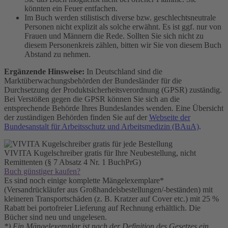
könnten ein Feuer entfachen.
Im Buch werden stilistisch diverse bzw. geschlechtsneutrale
Personen nicht explizit als solche erwähnt. Es ist ggf. nur von
Frauen und Männern die Rede. Sollten Sie sich nicht zu
diesem Personenkreis zählen, bitten wir Sie von diesem Buch
Abstand zu nehmen.
Ergänzende Hinsweise:
In Deutschland sind die
Marktüberwachungsbehörden der Bundesländer für die
Durchsetzung der Produktsicherheitsverordnung (GPSR) zuständig.
Bei Verstößen gegen die GPSR können Sie sich an die
entsprechende Behörde Ihres Bundeslandes wenden. Eine Übersicht
der zuständigen Behörden finden Sie auf der
Webseite der
Bundesanstalt für Arbeitsschutz und Arbeitsmedizin (BAuA)
.
VIVITA Kugelschreiber gratis für Ihre Neubestellung, nicht
Remittenten (§ 7 Absatz 4 Nr. 1 BuchPrG)
Buch günstiger kaufen?
Es sind noch einige komplette Mängelexemplare*
(Versandrückläufer aus Großhandelsbestellungen/-beständen) mit
kleineren Transportschäden (z. B. Kratzer auf Cover etc.) mit 25 %
Rabatt bei portofreier Lieferung auf Rechnung erhältlich. Die
Bücher sind neu und ungelesen.
*) Ein Mängelexemplar ist nach der Definition des Gesetzes ein