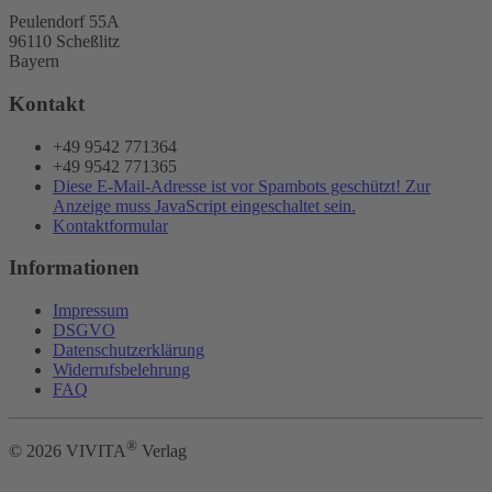
Peulendorf 55A
96110 Scheßlitz
Bayern
Kontakt
+49 9542 771364
+49 9542 771365
Diese E-Mail-Adresse ist vor Spambots geschützt! Zur
Anzeige muss JavaScript eingeschaltet sein.
Kontaktformular
Informationen
Impressum
DSGVO
Datenschutzerklärung
Widerrufsbelehrung
FAQ
®
©
2026
VIVITA
Verlag