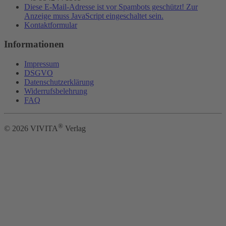
Diese E-Mail-Adresse ist vor Spambots geschützt! Zur
Anzeige muss JavaScript eingeschaltet sein.
Kontaktformular
Informationen
Impressum
DSGVO
Datenschutzerklärung
Widerrufsbelehrung
FAQ
®
©
2026
VIVITA
Verlag