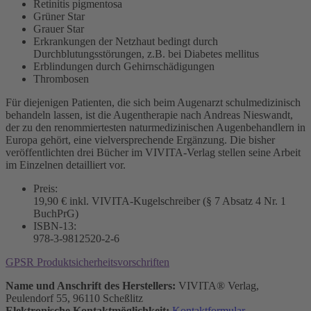
Retinitis pigmentosa
Grüner Star
Grauer Star
Erkrankungen der Netzhaut bedingt durch
Durchblutungsstörungen, z.B. bei Diabetes mellitus
Erblindungen durch Gehirnschädigungen
Thrombosen
Für diejenigen Patienten, die sich beim Augenarzt schulmedizinisch
behandeln lassen, ist die Augentherapie nach Andreas Nieswandt,
der zu den renommiertesten naturmedizinischen Augenbehandlern in
Europa gehört, eine vielversprechende Ergänzung. Die bisher
veröffentlichten drei Bücher im VIVITA-Verlag stellen seine Arbeit
im Einzelnen detailliert vor.
Preis:
19,90 € inkl. VIVITA-Kugelschreiber (§ 7 Absatz 4 Nr. 1
BuchPrG)
ISBN-13:
978-3-9812520-2-6
GPSR Produktsicherheitsvorschriften
Name und Anschrift des Herstellers:
VIVITA® Verlag,
Peulendorf 55, 96110 Scheßlitz
Elektronische Kontaktmöglichkeit:
Kontaktformular