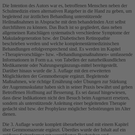
Die Intention des Autors war es, betroffenen Menschen neben der
Schulmedizin einen alternativen Ratgeber in die Hand zu geben, um
begleitend zur ärztlichen Behandlung unterstützende
Heilmaßnahmen in Absprache mit dem behandelnden Arzt selbst
durchführen zu können. Das Buch ist so gegliedert, dass neben
allgemeinen Ratschlägen systematisch verschiedene Symptome der
Makuladegeneration bzw. der Diabetischen Retinopathie
beschrieben werden und welche komplementärmedizinischen
Behandlungen erfolgversprechend sind. Es werden im Kapitel
»Therapievorschläge« bzw. »Behandlungsmaßnahmen« umfassende
Informationen in Form u.a. von Tabellen der naturheilkundlichen
Medikamente oder Nahrungsergänzungs-mittel bereitgestellt.
Darüber hinaus wurde die 3. Auflage mit den erweiterten
Möglichkeiten der Gemmotherapie ergänzt. Begleitende
Maßnahmen, wie richtige Ernährung oder Übungen zur Stärkung
der Augenmuskulatur haben sich in seiner Praxis bewährt und geben
Betroffenen Hoffnung auf Besserung. Es sei darauf hingewiesen,
dass diese Indikationen nicht den Besuch beim Augenarzt ersetzen,
sondern als unterstützende Anleitung einer begleitenden Therapie
gedacht sind bzw. der Prophylaxe möglicher Sehstörungen im Alter
dienen.
Die 3. Auflage wurde komplett überarbeitet und mit einem Kapitel
über Gemmomazerate ergänzt. Überdies wurde der Inhalt auf ein