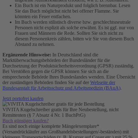
Ein Buch ist ein Naturprodukt und folglich brennbar. Lesen
Sie das Buch möglichst nicht bei offener Flamme. Sie
könnten ein Feuer entfachen.
Im Buch werden stilistisch diverse bzw. geschlechtsneutrale
Personen nicht explizit als solche erwähnt. Es ist ggf. nur von
Frauen und Männern die Rede. Sollten Sie sich nicht zu
diesem Personenkreis zählen, bitten wir Sie von diesem Buch
Abstand zu nehmen.
Ergänzende Hinsweise:
In Deutschland sind die
Marktüberwachungsbehörden der Bundesländer für die
Durchsetzung der Produktsicherheitsverordnung (GPSR) zuständig.
Bei Verstößen gegen die GPSR können Sie sich an die
entsprechende Behörde Ihres Bundeslandes wenden. Eine Übersicht
der zuständigen Behörden finden Sie auf der
Webseite der
Bundesanstalt für Arbeitsschutz und Arbeitsmedizin (BAuA)
.
Jetzt portofrei kaufen
VIVITA Kugelschreiber gratis für Ihre Neubestellung, nicht
Remittenten (§ 7 Absatz 4 Nr. 1 BuchPrG)
Buch günstiger kaufen?
Es sind noch einige komplette Mängelexemplare*
(Versandrückläufer aus Großhandelsbestellungen/-beständen) mit
kleineren Transportschäden (z. B. Kratzer auf Cover etc.) mit 25 %