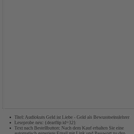
Titel:
Audiokurs Geld ist Liebe - Geld als Bewusstseinslehrer
Leseprobe neu:
{dearflip id=32}
Text nach Bestellbutton:
Nach dem Kauf erhalten Sie eine
automatisch generiere Email mit Link und Passwort zu den