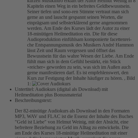
kurzen Musikintro erklärt der Autor Helmut Weinig in 8
Kapiteln einen Weg in ein befreites Geldbewusstsein.
Seiner tiefen und sono-ren Stimme vertraut man sich
gerne an und lauscht gespannt seinen Worten, die
einprägsam und selbsterklärend gerne angenommen
werden. Am Ende des Kurses lädt der Autor zu einer
18-minütigen Heilmeditation ein. Die für diese
Audioproduktion einfühlsam komponierte facettenrei-
che Entspannungsmusik des Musikers André Hammon
lässt Zeit und Raum vergessen und öffnet das
Bewusstsein für das wahre Wesen der Liebe. Am Ende
fühlt man sich in dem Gefühl bestärkt, ein Stück
»reicher« geworden zu sein, was sich im Außen auch
gerne manifestieren darf. Es ist empfehlenswert, den
Kurs zur Festigung der Inhalte häufiger zu hören.
,
Bild
1:
Untertitel:
Audiokurs (digital als Download) mit
Heilmeditation plus Bonusmaterial
Beschreibungstext:
Der 82-minütige Audiokurs als Download in den Formaten
MP3, WAV und FLAC ist die Essenz der Inhalte des Buches
"Geld ist Liebe" von Helmut Weinig, mit der Absicht, eine
befreitere Beziehung zu Geld im Alltag zu entwickeln. Die
am Ende des Kurses 18-minütige Heilmeditation mit einer