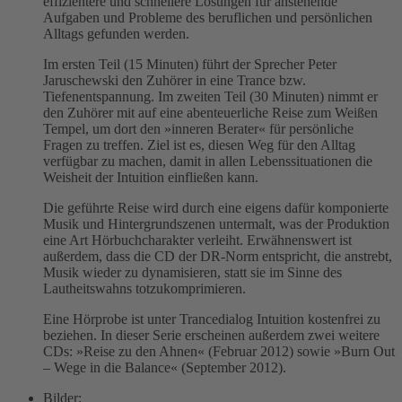
effizientere und schnellere Lösungen für anstehende
Aufgaben und Probleme des beruflichen und persönlichen
Alltags gefunden werden.
Im ersten Teil (15 Minuten) führt der Sprecher Peter
Jaruschewski den Zuhörer in eine Trance bzw.
Tiefenentspannung. Im zweiten Teil (30 Minuten) nimmt er
den Zuhörer mit auf eine abenteuerliche Reise zum Weißen
Tempel, um dort den »inneren Berater« für persönliche
Fragen zu treffen. Ziel ist es, diesen Weg für den Alltag
verfügbar zu machen, damit in allen Lebenssituationen die
Weisheit der Intuition einfließen kann.
Die geführte Reise wird durch eine eigens dafür komponierte
Musik und Hintergrundszenen untermalt, was der Produktion
eine Art Hörbuchcharakter verleiht. Erwähnenswert ist
außerdem, dass die CD der DR-Norm entspricht, die anstrebt,
Musik wieder zu dynamisieren, statt sie im Sinne des
Lautheitswahns totzukomprimieren.
Eine Hörprobe ist unter Trancedialog Intuition kostenfrei zu
beziehen. In dieser Serie erscheinen außerdem zwei weitere
CDs: »Reise zu den Ahnen« (Februar 2012) sowie »Burn Out
– Wege in die Balance« (September 2012).
Bilder: