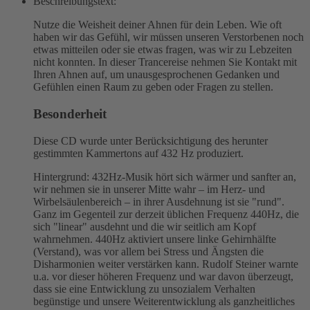
Beschreibungstext:
Nutze die Weisheit deiner Ahnen für dein Leben. Wie oft
haben wir das Gefühl, wir müssen unseren Verstorbenen noch
etwas mitteilen oder sie etwas fragen, was wir zu Lebzeiten
nicht konnten. In dieser Trancereise nehmen Sie Kontakt mit
Ihren Ahnen auf, um unausgesprochenen Gedanken und
Gefühlen einen Raum zu geben oder Fragen zu stellen.
Besonderheit
Diese CD wurde unter Berücksichtigung des herunter
gestimmten Kammertons auf 432 Hz produziert.
Hintergrund: 432Hz-Musik hört sich wärmer und sanfter an,
wir nehmen sie in unserer Mitte wahr – im Herz- und
Wirbelsäulenbereich – in ihrer Ausdehnung ist sie "rund".
Ganz im Gegenteil zur derzeit üblichen Frequenz 440Hz, die
sich "linear" ausdehnt und die wir seitlich am Kopf
wahrnehmen. 440Hz aktiviert unsere linke Gehirnhälfte
(Verstand), was vor allem bei Stress und Ängsten die
Disharmonien weiter verstärken kann. Rudolf Steiner warnte
u.a. vor dieser höheren Frequenz und war davon überzeugt,
dass sie eine Entwicklung zu unsozialem Verhalten
begünstige und unsere Weiterentwicklung als ganzheitliches