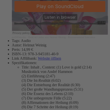
puOlOstudio
·
Geld ist Liebe von Helmut Weinig - Bonusmaterial Interview
Tags:
Audio
Autor:
Helmut Weinig
Preis:
14,99 €
ISBN-13:
978-3-945181-40-9
Link Affilibank:
Website öffnen
Spezifikationen:
Title:
Inhalt
,
Content:
(1) Love is gold (2:14)
Musikstück von André Hammon
(2) Einführung (2:47)
(3) Die Ist-Realität (6:02)
(4) Die Entstehung der Realität (6:30)
(5) Der große Wandlungsprozess (5:31)
(6) Die Essenz des Lebens (2:10)
(7) Die unbegrenzte Fülle (5:22)
(8) Affirmationen der Heilung (6:09)
(9) Die 7 Schritte der Heilung (8:19)