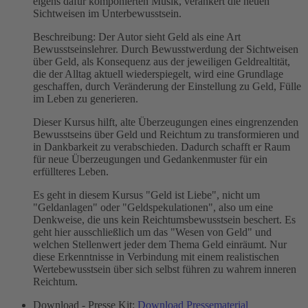
eigens dafür komponierten Musik, verankert die neuen
Sichtweisen im Unterbewusstsein.
Beschreibung: Der Autor sieht Geld als eine Art
Bewusstseinslehrer. Durch Bewusstwerdung der Sichtweisen
über Geld, als Konsequenz aus der jeweiligen Geldrealtität,
die der Alltag aktuell wiederspiegelt, wird eine Grundlage
geschaffen, durch Veränderung der Einstellung zu Geld, Fülle
im Leben zu generieren.
Dieser Kursus hilft, alte Überzeugungen eines eingrenzenden
Bewusstseins über Geld und Reichtum zu transformieren und
in Dankbarkeit zu verabschieden. Dadurch schafft er Raum
für neue Überzeugungen und Gedankenmuster für ein
erfüllteres Leben.
Es geht in diesem Kursus "Geld ist Liebe", nicht um
"Geldanlagen" oder "Geldspekulationen", also um eine
Denkweise, die uns kein Reichtumsbewusstsein beschert. Es
geht hier ausschließlich um das "Wesen von Geld" und
welchen Stellenwert jeder dem Thema Geld einräumt. Nur
diese Erkenntnisse in Verbindung mit einem realistischen
Wertebewusstsein über sich selbst führen zu wahrem inneren
Reichtum.
Download - Presse Kit:
Download Pressematerial