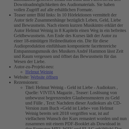
Downloadmöglichkeiten des Audiomaterials. Sie haben
vollen Zugriff auf alle erhältlichen Formate.
Teaser unter Bild links:
In 10 Hörlektionen vermittelt der
Autor tiefe Zusammenhänge bezüglich Leben, Geld, Liebe
und Bewusstsein. Nach einem kurzen Musikintro erklärt der
Autor Helmut Weinig in 8 Kapiteln einen Weg in ein befreites
Geldbewusstsein. Am Ende des Kurses lädt der Autor zu
einer 18-minütigen Heilmeditation ein. Die für diese
Audioproduktion einfühlsam komponierte facettenreiche
Entspannungsmusik des Musikers André Hammon lässt Zeit
und Raum vergessen und öffnet das Bewusstsein für das
Wesen der Liebe.
Autor-zu-Projekt-neu:
Helmut Weinig
Website:
Website öffnen
Rezensionen:
Titel:
Helmut Weinig - Geld ist Liebe - Audiokurs
,
Quelle:
VIVITA Magazin
,
Teaser:
Loslösung von
unbewusst begrenzenden Glaubensmustern zu Geld
und Fülle
,
Text:
Nachdem dieser Audiokurs als CD-
Version zum Buch »Geld ist Liebe« von Helmut
Weinig bereits seit 2018 vergriffen war, ist auf
vielfachem Wunsch der Kurs remastert worden und nun
zusammen mit einem PDF-Booklet als Download in
den Formaten MP3, WAV und FLAC erhältlich! Der