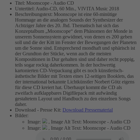
Titel:
Moonscope - Audio CD
Untertitel:
Audio-CD, 60 Min., VIVITA Music 2018
Beschreibungstext:
Moonscope ist eine 60-minütige
Hommage an die analogen Sounds der Synthesizer der
Achtziger Jahre des 20. Jhd. Thematisch hat sich das
Konzeptalbum „Moonscope“ dem Phänomen der Monde in
unserem Sonnensystem gewidmet, von denen es 200 geben
soll und die der Kitt im Fenster der Bewegungen der Planeten
um die Sonne sind. Entsprechend mondhaft und sphärisch ist
der Grundton der Stücke, wenn auch die meisten
Kompositionen in Dur gehalten sind und daher recht poppig,
teils sogar rockig daherkommen. In der hochwertig
kartonierten CD-Verpackung gibt es noch künstlerisch-
ästhetische Bilder mit Texten eines 12-seitigen Booklets, das
der international bekannte Lichtkünstler Norbert Götz eigens
für diese CD kreiert hat. Überhaupt kommt die CD als
zweifach aufklappbares Digifilepack mit aufwändig
gestaltetem Layout und Handbuch zu den einzelnen Songs
daher.
Download - Presse Kit:
Download Pressematerial
Bilder:
Image:
,
Image Alt Text:
Moonscope - Audio CD
Image:
,
Image Alt Text:
Moonscope - Audio CD